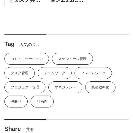
ぜタスク共有
ョン2.3.1に変
新しました。
ンの力』を更
はうまくいか
更されまし
新しました。
ない？認識合
た。
わせでチーム
連携を強化す
る方法【実践
ツール付
Tag
人気のタグ
き】』をリラ
イトしまし
コミュニケーション
スケジュール管理
た。
タスク管理
チームワーク
フレームワーク
プロジェクト管理
マネジメント
業務効率化
段取り
計画性
Share
共有