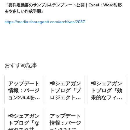
『
要件定義書のサンプル&テンプレート公開｜Excel・Word対応
＆やさしい作成手順
』
https://media.sharegantt.com/archives/2037
おすすめ記事
アップデート
📢シェアガン
📢シェアガン
情報：バージ
トブログ『プ
トブログ『効
ョン2.6.4をリ
ロジェクト管
果的なフィー
リースしまし
理とは？１２
ドバックの提
た。
の人気・トレ
供方法 : ポジ
📢シェアガン
アップデート
ンド手法を徹
ティブなコミ
トブログ『な
情報：バージ
底解説』を更
ュニケーショ