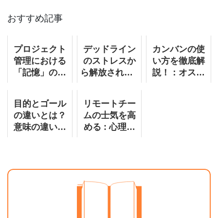
おすすめ記事
プロジェクト
デッドライン
カンバンの使
管理における
のストレスか
い方を徹底解
「記憶」の負
ら解放される :
説！：オスス
担を軽減する
タイムマネジ
メの「かんば
方法
メントのコツ
んツール」５
目的とゴール
リモートチー
選
の違いとは？
ムの士気を高
意味の違いや
める : 心理的
具体例・使い
安全性の構築
分け方をわか
と維持
りやすく解説