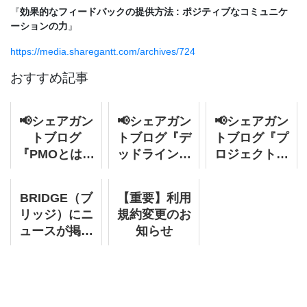
『
効果的なフィードバックの提供方法 : ポジティブなコミュニケ
ーションの力
』
https://media.sharegantt.com/archives/724
おすすめ記事
📢シェアガン
📢シェアガン
📢シェアガン
トブログ
トブログ『デ
トブログ『プ
『PMOとは？
ッドラインの
ロジェクトの
「やめとけ」
ストレスから
成否を決める
と言われる真
解放される :
マイルストー
BRIDGE（ブ
【重要】利用
相は？仕事内
タイムマネジ
ン：失敗しな
リッジ）にニ
規約変更のお
容・役割・PM
メントのコ
いための5つの
ュースが掲載
知らせ
との違いまで
ツ』を更新し
ポイント』を
されました
わかりやすく
ました。
更新しまし
解説』を更新
た。
しました。