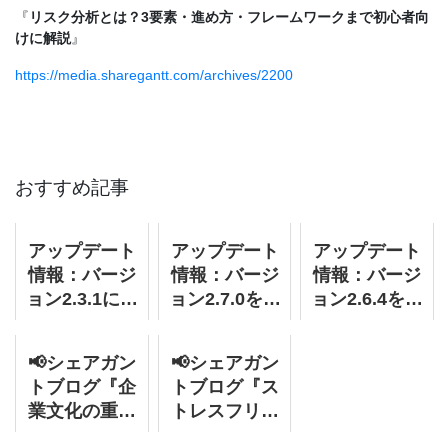
『
リスク分析とは？3要素・進め方・フレームワークまで初心者向
けに解説
』
https://media.sharegantt.com/archives/2200
おすすめ記事
アップデート
アップデート
アップデート
情報：バージ
情報：バージ
情報：バージ
ョン2.3.1に変
ョン2.7.0をリ
ョン2.6.4をリ
更されまし
リースしまし
リースしまし
た。
た。
た。
📢シェアガン
📢シェアガン
トブログ『企
トブログ『ス
業文化の重要
トレスフリー
性 : 従業員の
な働き方と