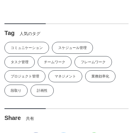
幸福と生産性
は？：プロジ
を高める方
ェクト管理の
法』を更新し
新しいアプロ
ました。
ーチ』を更新
しました。
Tag
人気のタグ
コミュニケーション
スケジュール管理
タスク管理
チームワーク
フレームワーク
プロジェクト管理
マネジメント
業務効率化
段取り
計画性
Share
共有