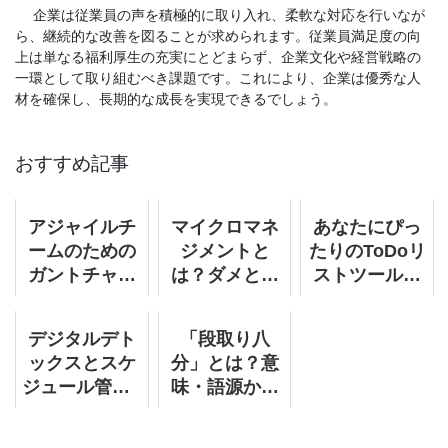
企業は従業員の声を積極的に取り入れ、柔軟な対応を行いなが
ら、継続的な改善を図ることが求められます。従業員満足度の向
上は単なる福利厚生の充実にとどまらず、企業文化や経営戦略の
一環として取り組むべき課題です。これにより、企業は優秀な人
材を確保し、長期的な成長を実現できるでしょう。
おすすめ記事
アジャイルチ
マイクロマネ
あなたにぴっ
ームのための
ジメントと
たりのToDoリ
ガントチャー
は？ダメと言
ストツールは
ト : スプリン
われる理由と
どれ？おすす
ト計画に役立
上司の特徴・
め10選【2024
デジタルデト
「段取り八
つヒント
対策をわかり
年】選び方や
ックスとスケ
分」とは？意
やすく解説
活用法も
ジュール管理 :
味・語源から
スクリーン依
ビジネス活用
存からの解放
法までをわか