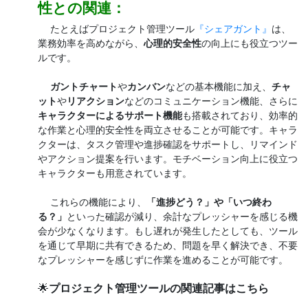
性との関連：
たとえばプロジェクト管理ツール
『シェアガント』
は、
業務効率を高めながら、
心理的安全性
の向上にも役立つツー
ルです。
ガントチャート
や
カンバン
などの基本機能に加え、
チャ
ット
や
リアクション
などのコミュニケーション機能、さらに
キャラクターによるサポート機能
も搭載されており、効率的
な作業と心理的安全性を両立させることが可能です。キャラ
クターは、タスク管理や進捗確認をサポートし、リマインド
やアクション提案を行います。モチベーション向上に役立つ
キャラクターも用意されています。
これらの機能により、
「進捗どう？」や「いつ終わ
る？」
といった確認が減り、余計なプレッシャーを感じる機
会が少なくなります。もし遅れが発生したとしても、ツール
を通じて早期に共有できるため、問題を早く解決でき、不要
なプレッシャーを感じずに作業を進めることが可能です。
🌟
プロジェクト管理ツールの関連記事はこちら